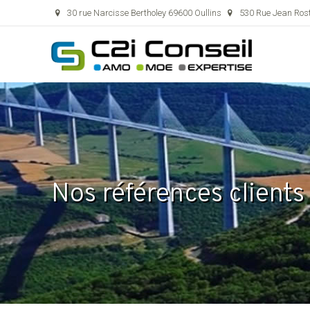
30 rue Narcisse Bertholey 69600 Oullins
530 Rue Jean Ros
Nos références clients