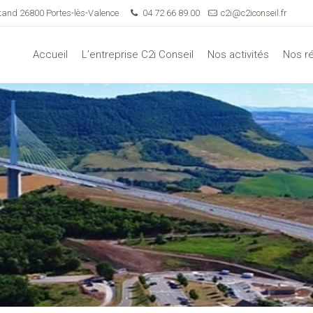
tand 26800 Portes-lès-Valence
04 72 66 89 00
c2i@c2iconseil.fr
Accueil
L’entreprise C2i Conseil
Nos activités
Nos r